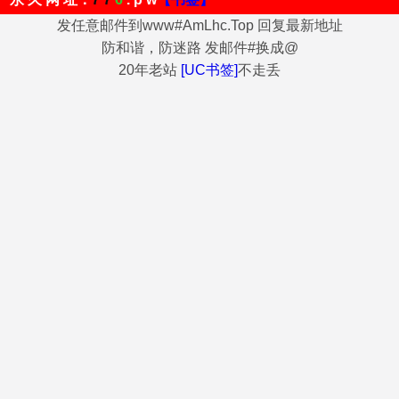
【进发布页】
🔜
[
加速器
]打不开网站用它!
免费
永 久 网 址：
7 7
6
. p w
【书签】
发任意邮件到www#AmLhc.Top 回复最新地址
防和谐，防迷路 发邮件#换成@
20年老站
[UC书签]
不走丢