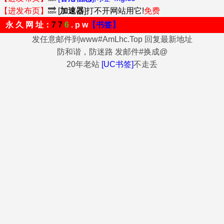
【进发布页】
🔜
[
加速器
]打不开网站用它!
免费
永 久 网 址：
7 7
6
. p w
【书签】
发任意邮件到www#AmLhc.Top 回复最新地址
防和谐，防迷路 发邮件#换成@
20年老站
[UC书签]
不走丢