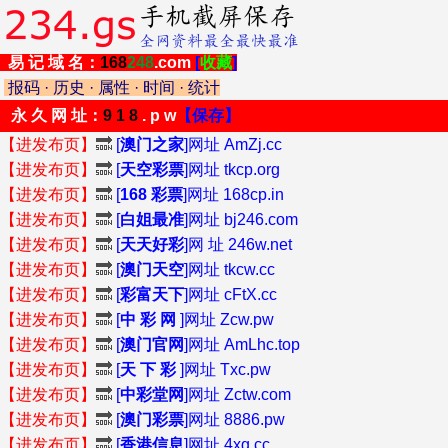
易 记 域 名：
168
248
.com
[
收藏
]
报码
·
历史
·
属性
·
时间
·
统计
永 久 网 址：
9 1 8
. p w
【保存】
【进发布页】
🔜
[
澳门之家
]网址 AmZj.cc
【进发布页】
🔜
[
天空彩票
]网址 tkcp.org
【进发布页】
🔜
[
168 彩票
]网址 168cp.in
【进发布页】
🔜
[
白姐最准
]网址 bj246.com
【进发布页】
🔜
[
天天好彩
]网 址 246w.net
【进发布页】
🔜
[
澳门天空
]网址 tkcw.cc
【进发布页】
🔜
[
彩富天下
]网址 cFtX.cc
【进发布页】
🔜
[
中 彩 网
]网址 Zcw.pw
【进发布页】
🔜
[
澳门官网
]网址 AmLhc.top
【进发布页】
🔜
[
天 下 彩
]网址 Txc.pw
【进发布页】
🔜
[
中彩堂网
]网址 Zctw.com
【进发布页】
🔜
[
澳门彩票
]网址 8886.pw
【进发布页】
🔜
[
香港信息
]网址 4xg.cc