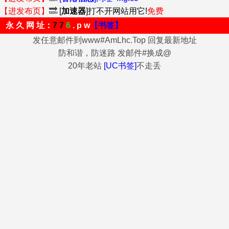
【进发布页】
🔜
[
加速器
]打不开网站用它!
免费
永 久 网 址：
7 7
6
. p w
【书签】
发任意邮件到www#AmLhc.Top 回复最新地址
防和谐，防迷路 发邮件#换成@
20年老站
[UC书签]
不走丢