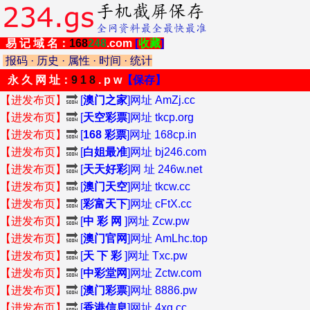
易 记 域 名：
168
248
.com
[
收藏
]
报码
·
历史
·
属性
·
时间
·
统计
永 久 网 址：
9 1 8
. p w
【保存】
【进发布页】
🔜
[
澳门之家
]网址 AmZj.cc
【进发布页】
🔜
[
天空彩票
]网址 tkcp.org
【进发布页】
🔜
[
168 彩票
]网址 168cp.in
【进发布页】
🔜
[
白姐最准
]网址 bj246.com
【进发布页】
🔜
[
天天好彩
]网 址 246w.net
【进发布页】
🔜
[
澳门天空
]网址 tkcw.cc
【进发布页】
🔜
[
彩富天下
]网址 cFtX.cc
【进发布页】
🔜
[
中 彩 网
]网址 Zcw.pw
【进发布页】
🔜
[
澳门官网
]网址 AmLhc.top
【进发布页】
🔜
[
天 下 彩
]网址 Txc.pw
【进发布页】
🔜
[
中彩堂网
]网址 Zctw.com
【进发布页】
🔜
[
澳门彩票
]网址 8886.pw
【进发布页】
🔜
[
香港信息
]网址 4xg.cc