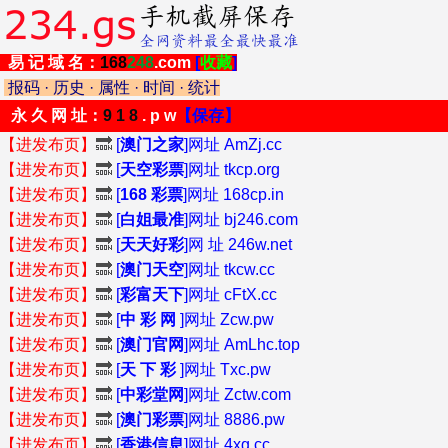
易 记 域 名：
168
248
.com
[
收藏
]
报码
·
历史
·
属性
·
时间
·
统计
永 久 网 址：
9 1 8
. p w
【保存】
【进发布页】
🔜
[
澳门之家
]网址 AmZj.cc
【进发布页】
🔜
[
天空彩票
]网址 tkcp.org
【进发布页】
🔜
[
168 彩票
]网址 168cp.in
【进发布页】
🔜
[
白姐最准
]网址 bj246.com
【进发布页】
🔜
[
天天好彩
]网 址 246w.net
【进发布页】
🔜
[
澳门天空
]网址 tkcw.cc
【进发布页】
🔜
[
彩富天下
]网址 cFtX.cc
【进发布页】
🔜
[
中 彩 网
]网址 Zcw.pw
【进发布页】
🔜
[
澳门官网
]网址 AmLhc.top
【进发布页】
🔜
[
天 下 彩
]网址 Txc.pw
【进发布页】
🔜
[
中彩堂网
]网址 Zctw.com
【进发布页】
🔜
[
澳门彩票
]网址 8886.pw
【进发布页】
🔜
[
香港信息
]网址 4xg.cc