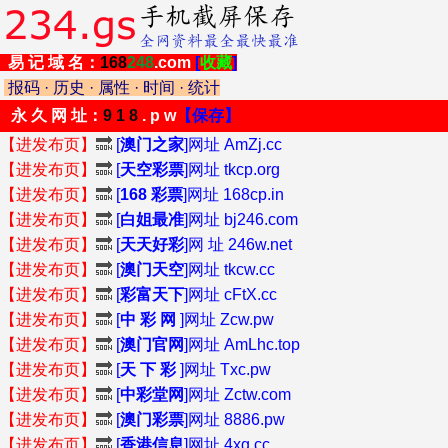
易 记 域 名：
168
248
.com
[
收藏
]
报码
·
历史
·
属性
·
时间
·
统计
永 久 网 址：
9 1 8
. p w
【保存】
【进发布页】
🔜
[
澳门之家
]网址 AmZj.cc
【进发布页】
🔜
[
天空彩票
]网址 tkcp.org
【进发布页】
🔜
[
168 彩票
]网址 168cp.in
【进发布页】
🔜
[
白姐最准
]网址 bj246.com
【进发布页】
🔜
[
天天好彩
]网 址 246w.net
【进发布页】
🔜
[
澳门天空
]网址 tkcw.cc
【进发布页】
🔜
[
彩富天下
]网址 cFtX.cc
【进发布页】
🔜
[
中 彩 网
]网址 Zcw.pw
【进发布页】
🔜
[
澳门官网
]网址 AmLhc.top
【进发布页】
🔜
[
天 下 彩
]网址 Txc.pw
【进发布页】
🔜
[
中彩堂网
]网址 Zctw.com
【进发布页】
🔜
[
澳门彩票
]网址 8886.pw
【进发布页】
🔜
[
香港信息
]网址 4xg.cc