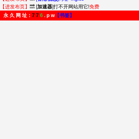
【进发布页】
🔜
[
加速器
]打不开网站用它!
免费
永 久 网 址：
7 7
6
. p w
【书签】