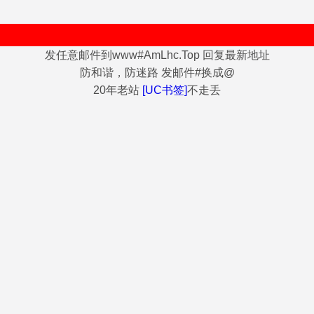
发任意邮件到www#AmLhc.Top 回复最新地址
防和谐，防迷路 发邮件#换成@
20年老站
[UC书签]
不走丢